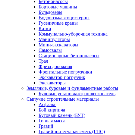
Бетононасосы
Бортовые машины
Бульдозеры
Водовозы/автоцистерны
Гусеничные краны
Катки
Коммунально-уборочная техника
Манипуляторы
Мини-экскаваторы
Самосвалы
Стационарные бетононасосы
Трал
Фреза дорожная
Фронтальные погрузчики
Экскаватор-погрузчик
Экскаваторы
Земляные, буровые и фундаментные работы
Буровые установки/траншеекопатель
Сыпучие строительные материалы
Асфальт
Бой кирпича
Бутовый камень (БУТ)
Горная масса
Гравий
Гравийно-песчаная смесь (ГПС)