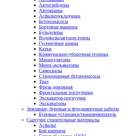
Автогрейдеры
Автокраны
Асфальтоукладчики
Бетононасосы
Бортовые машины
Бульдозеры
Водовозы/автоцистерны
Гусеничные краны
Катки
Коммунально-уборочная техника
Манипуляторы
Мини-экскаваторы
Самосвалы
Стационарные бетононасосы
Трал
Фреза дорожная
Фронтальные погрузчики
Экскаватор-погрузчик
Экскаваторы
Земляные, буровые и фундаментные работы
Буровые установки/траншеекопатель
Сыпучие строительные материалы
Асфальт
Бой кирпича