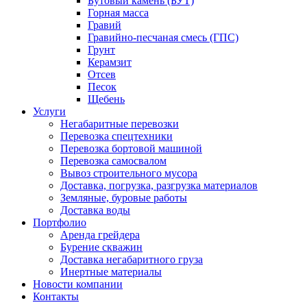
Бутовый камень (БУТ)
Горная масса
Гравий
Гравийно-песчаная смесь (ГПС)
Грунт
Керамзит
Отсев
Песок
Щебень
Услуги
Негабаритные перевозки
Перевозка спецтехники
Перевозка бортовой машиной
Перевозка самосвалом
Вывоз строительного мусора
Доставка, погрузка, разгрузка материалов
Земляные, буровые работы
Доставка воды
Портфолио
Аренда грейдера
Бурение скважин
Доставка негабаритного груза
Инертные материалы
Новости компании
Контакты