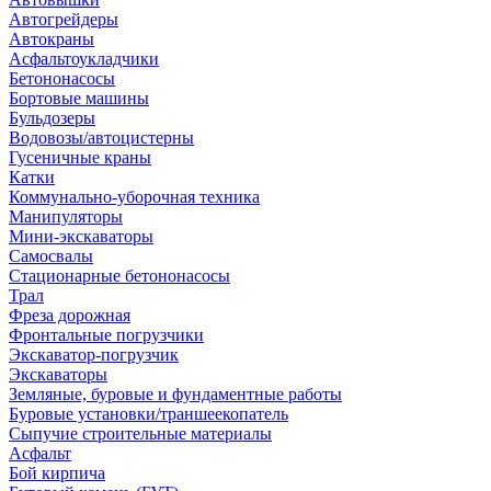
Автогрейдеры
Автокраны
Асфальтоукладчики
Бетононасосы
Бортовые машины
Бульдозеры
Водовозы/автоцистерны
Гусеничные краны
Катки
Коммунально-уборочная техника
Манипуляторы
Мини-экскаваторы
Самосвалы
Стационарные бетононасосы
Трал
Фреза дорожная
Фронтальные погрузчики
Экскаватор-погрузчик
Экскаваторы
Земляные, буровые и фундаментные работы
Буровые установки/траншеекопатель
Сыпучие строительные материалы
Асфальт
Бой кирпича