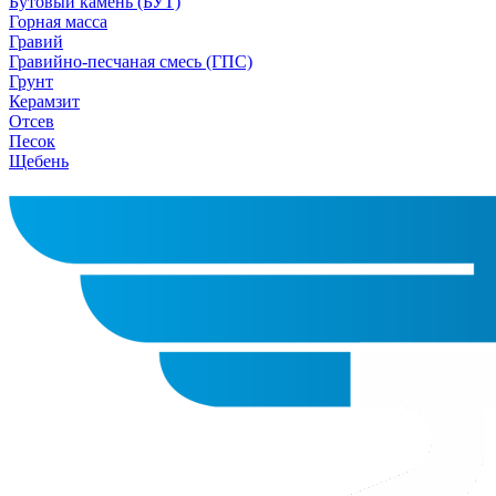
Бутовый камень (БУТ)
Горная масса
Гравий
Гравийно-песчаная смесь (ГПС)
Грунт
Керамзит
Отсев
Песок
Щебень