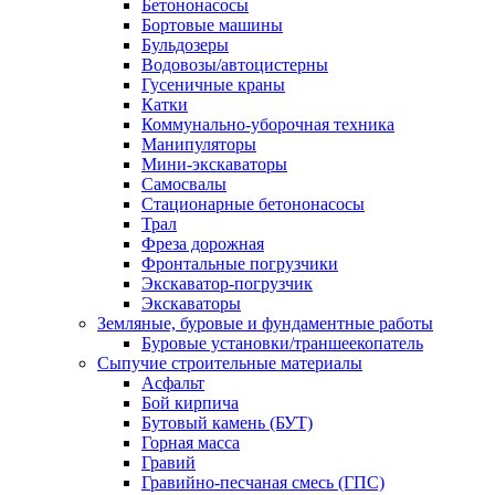
Бетононасосы
Бортовые машины
Бульдозеры
Водовозы/автоцистерны
Гусеничные краны
Катки
Коммунально-уборочная техника
Манипуляторы
Мини-экскаваторы
Самосвалы
Стационарные бетононасосы
Трал
Фреза дорожная
Фронтальные погрузчики
Экскаватор-погрузчик
Экскаваторы
Земляные, буровые и фундаментные работы
Буровые установки/траншеекопатель
Сыпучие строительные материалы
Асфальт
Бой кирпича
Бутовый камень (БУТ)
Горная масса
Гравий
Гравийно-песчаная смесь (ГПС)