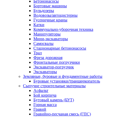
Бетононасосы
Бортовые машины
Бульдозеры
Водовозы/автоцистерны
Гусеничные краны
Катки
Коммунально-уборочная техника
Манипуляторы
Мини-экскаваторы
Самосвалы
Стационарные бетононасосы
Трал
Фреза дорожная
Фронтальные погрузчики
Экскаватор-погрузчик
Экскаваторы
Земляные, буровые и фундаментные работы
Буровые установки/траншеекопатель
Сыпучие строительные материалы
Асфальт
Бой кирпича
Бутовый камень (БУТ)
Горная масса
Гравий
Гравийно-песчаная смесь (ГПС)