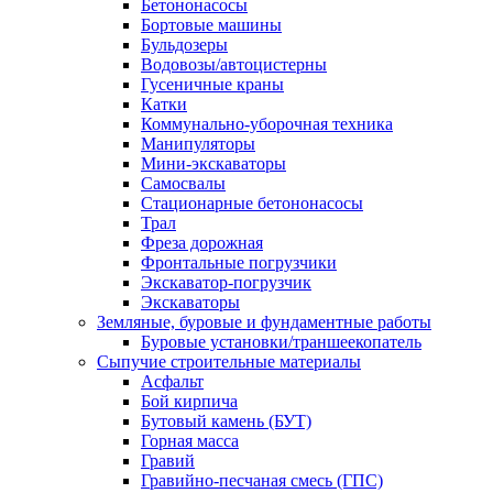
Бетононасосы
Бортовые машины
Бульдозеры
Водовозы/автоцистерны
Гусеничные краны
Катки
Коммунально-уборочная техника
Манипуляторы
Мини-экскаваторы
Самосвалы
Стационарные бетононасосы
Трал
Фреза дорожная
Фронтальные погрузчики
Экскаватор-погрузчик
Экскаваторы
Земляные, буровые и фундаментные работы
Буровые установки/траншеекопатель
Сыпучие строительные материалы
Асфальт
Бой кирпича
Бутовый камень (БУТ)
Горная масса
Гравий
Гравийно-песчаная смесь (ГПС)