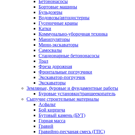
Бетононасосы
Бортовые машины
Бульдозеры
Водовозы/автоцистерны
Гусеничные краны
Катки
Коммунально-уборочная техника
Манипуляторы
Мини-экскаваторы
Самосвалы
Стационарные бетононасосы
Трал
Фреза дорожная
Фронтальные погрузчики
Экскаватор-погрузчик
Экскаваторы
Земляные, буровые и фундаментные работы
Буровые установки/траншеекопатель
Сыпучие строительные материалы
Асфальт
Бой кирпича
Бутовый камень (БУТ)
Горная масса
Гравий
Гравийно-песчаная смесь (ГПС)