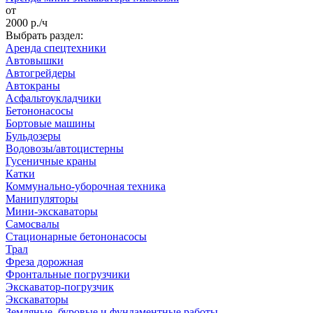
от
2000
р./ч
Выбрать раздел:
Аренда спецтехники
Автовышки
Автогрейдеры
Автокраны
Асфальтоукладчики
Бетононасосы
Бортовые машины
Бульдозеры
Водовозы/автоцистерны
Гусеничные краны
Катки
Коммунально-уборочная техника
Манипуляторы
Мини-экскаваторы
Самосвалы
Стационарные бетононасосы
Трал
Фреза дорожная
Фронтальные погрузчики
Экскаватор-погрузчик
Экскаваторы
Земляные, буровые и фундаментные работы