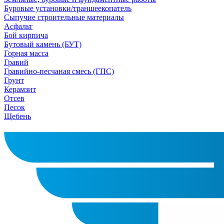
Буровые установки/траншеекопатель
Сыпучие строительные материалы
Асфальт
Бой кирпича
Бутовый камень (БУТ)
Горная масса
Гравий
Гравийно-песчаная смесь (ГПС)
Грунт
Керамзит
Отсев
Песок
Щебень