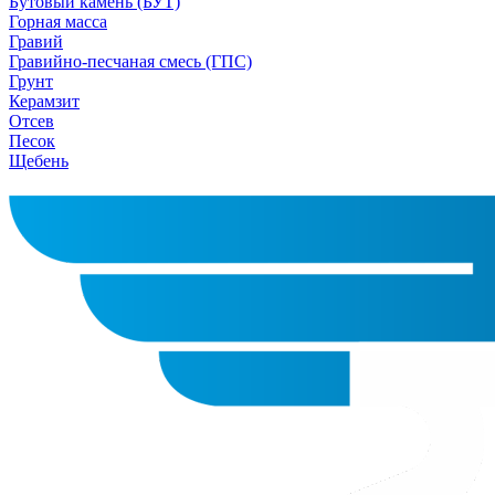
Бутовый камень (БУТ)
Горная масса
Гравий
Гравийно-песчаная смесь (ГПС)
Грунт
Керамзит
Отсев
Песок
Щебень