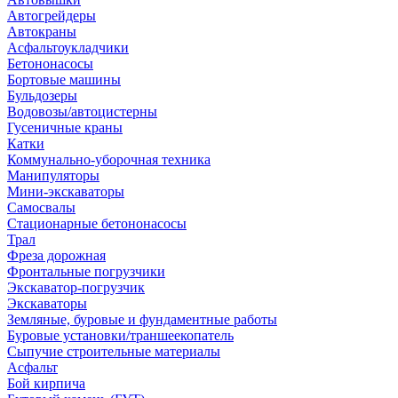
Автогрейдеры
Автокраны
Асфальтоукладчики
Бетононасосы
Бортовые машины
Бульдозеры
Водовозы/автоцистерны
Гусеничные краны
Катки
Коммунально-уборочная техника
Манипуляторы
Мини-экскаваторы
Самосвалы
Стационарные бетононасосы
Трал
Фреза дорожная
Фронтальные погрузчики
Экскаватор-погрузчик
Экскаваторы
Земляные, буровые и фундаментные работы
Буровые установки/траншеекопатель
Сыпучие строительные материалы
Асфальт
Бой кирпича