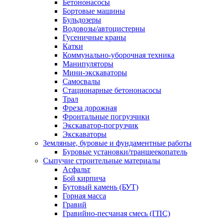
Бетононасосы
Бортовые машины
Бульдозеры
Водовозы/автоцистерны
Гусеничные краны
Катки
Коммунально-уборочная техника
Манипуляторы
Мини-экскаваторы
Самосвалы
Стационарные бетононасосы
Трал
Фреза дорожная
Фронтальные погрузчики
Экскаватор-погрузчик
Экскаваторы
Земляные, буровые и фундаментные работы
Буровые установки/траншеекопатель
Сыпучие строительные материалы
Асфальт
Бой кирпича
Бутовый камень (БУТ)
Горная масса
Гравий
Гравийно-песчаная смесь (ГПС)