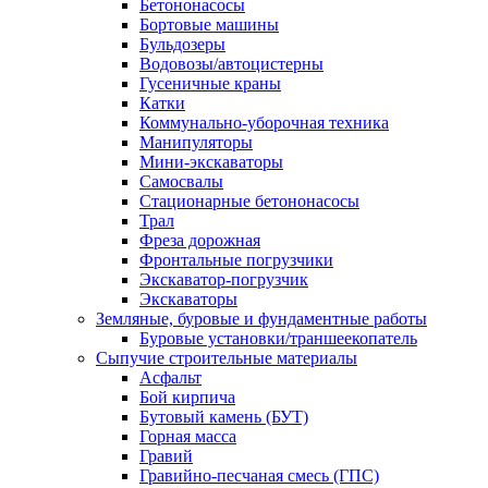
Бетононасосы
Бортовые машины
Бульдозеры
Водовозы/автоцистерны
Гусеничные краны
Катки
Коммунально-уборочная техника
Манипуляторы
Мини-экскаваторы
Самосвалы
Стационарные бетононасосы
Трал
Фреза дорожная
Фронтальные погрузчики
Экскаватор-погрузчик
Экскаваторы
Земляные, буровые и фундаментные работы
Буровые установки/траншеекопатель
Сыпучие строительные материалы
Асфальт
Бой кирпича
Бутовый камень (БУТ)
Горная масса
Гравий
Гравийно-песчаная смесь (ГПС)