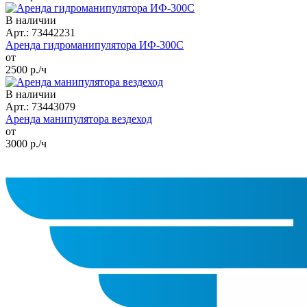
В наличии
Арт.: 73442231
Аренда гидроманипулятора ИФ-300С
от
2500
р./ч
В наличии
Арт.: 73443079
Аренда манипулятора вездеход
от
3000
р./ч