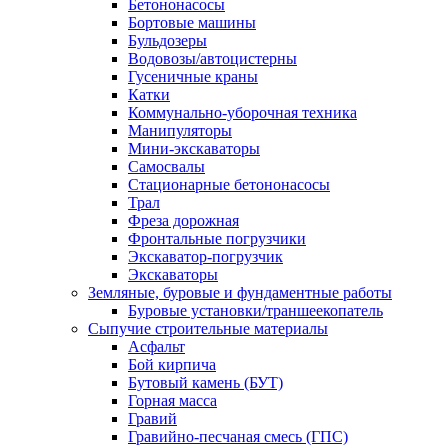
Бетононасосы
Бортовые машины
Бульдозеры
Водовозы/автоцистерны
Гусеничные краны
Катки
Коммунально-уборочная техника
Манипуляторы
Мини-экскаваторы
Самосвалы
Стационарные бетононасосы
Трал
Фреза дорожная
Фронтальные погрузчики
Экскаватор-погрузчик
Экскаваторы
Земляные, буровые и фундаментные работы
Буровые установки/траншеекопатель
Сыпучие строительные материалы
Асфальт
Бой кирпича
Бутовый камень (БУТ)
Горная масса
Гравий
Гравийно-песчаная смесь (ГПС)