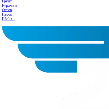
Грунт
Керамзит
Отсев
Песок
Щебень