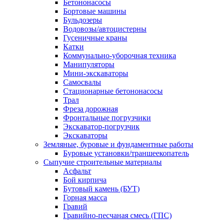
Бетононасосы
Бортовые машины
Бульдозеры
Водовозы/автоцистерны
Гусеничные краны
Катки
Коммунально-уборочная техника
Манипуляторы
Мини-экскаваторы
Самосвалы
Стационарные бетононасосы
Трал
Фреза дорожная
Фронтальные погрузчики
Экскаватор-погрузчик
Экскаваторы
Земляные, буровые и фундаментные работы
Буровые установки/траншеекопатель
Сыпучие строительные материалы
Асфальт
Бой кирпича
Бутовый камень (БУТ)
Горная масса
Гравий
Гравийно-песчаная смесь (ГПС)