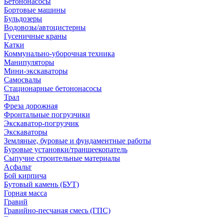
Бетононасосы
Бортовые машины
Бульдозеры
Водовозы/автоцистерны
Гусеничные краны
Катки
Коммунально-уборочная техника
Манипуляторы
Мини-экскаваторы
Самосвалы
Стационарные бетононасосы
Трал
Фреза дорожная
Фронтальные погрузчики
Экскаватор-погрузчик
Экскаваторы
Земляные, буровые и фундаментные работы
Буровые установки/траншеекопатель
Сыпучие строительные материалы
Асфальт
Бой кирпича
Бутовый камень (БУТ)
Горная масса
Гравий
Гравийно-песчаная смесь (ГПС)