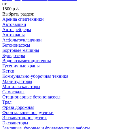
от
1500
р./ч
Выбрать раздел:
Аренда спецтехники
Автовышки
Автогрейдеры
Автокраны
Асфальтоукладчики
Бетононасосы
Бортовые машины
Бульдозеры
Водовозы/автоцистерны
Гусеничные краны
Катки
Коммунально-уборочная техника
Манипуляторы
Мини-экскаваторы
Самосвалы
Стационарные бетононасосы
Трал
Фреза дорожная
Фронтальные погрузчики
Экскаватор-погрузчик
Экскаваторы
Земляные, буровые и фундаментные работы