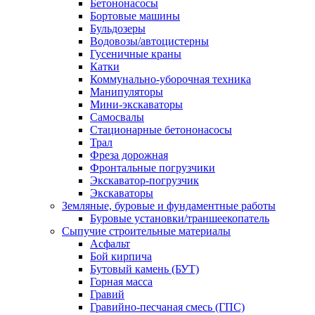
Бетононасосы
Бортовые машины
Бульдозеры
Водовозы/автоцистерны
Гусеничные краны
Катки
Коммунально-уборочная техника
Манипуляторы
Мини-экскаваторы
Самосвалы
Стационарные бетононасосы
Трал
Фреза дорожная
Фронтальные погрузчики
Экскаватор-погрузчик
Экскаваторы
Земляные, буровые и фундаментные работы
Буровые установки/траншеекопатель
Сыпучие строительные материалы
Асфальт
Бой кирпича
Бутовый камень (БУТ)
Горная масса
Гравий
Гравийно-песчаная смесь (ГПС)