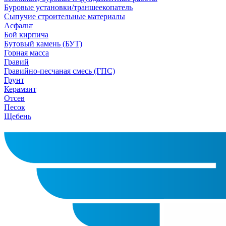
Буровые установки/траншеекопатель
Сыпучие строительные материалы
Асфальт
Бой кирпича
Бутовый камень (БУТ)
Горная масса
Гравий
Гравийно-песчаная смесь (ГПС)
Грунт
Керамзит
Отсев
Песок
Щебень