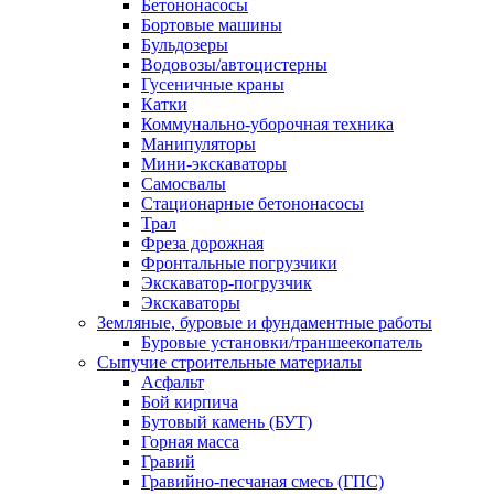
Бетононасосы
Бортовые машины
Бульдозеры
Водовозы/автоцистерны
Гусеничные краны
Катки
Коммунально-уборочная техника
Манипуляторы
Мини-экскаваторы
Самосвалы
Стационарные бетононасосы
Трал
Фреза дорожная
Фронтальные погрузчики
Экскаватор-погрузчик
Экскаваторы
Земляные, буровые и фундаментные работы
Буровые установки/траншеекопатель
Сыпучие строительные материалы
Асфальт
Бой кирпича
Бутовый камень (БУТ)
Горная масса
Гравий
Гравийно-песчаная смесь (ГПС)