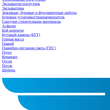
Экскаватор-погрузчик
Экскаваторы
Земляные, буровые и фундаментные работы
Буровые установки/траншеекопатель
Сыпучие строительные материалы
Асфальт
Бой кирпича
Бутовый камень (БУТ)
Горная масса
Гравий
Гравийно-песчаная смесь (ГПС)
Грунт
Керамзит
Отсев
Песок
Щебень