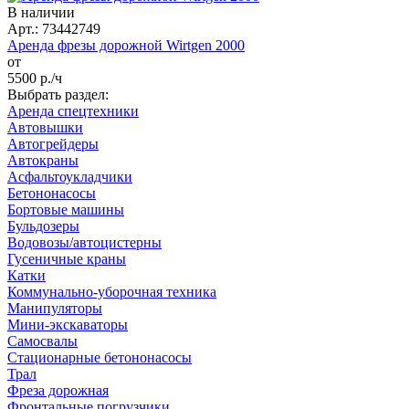
В наличии
Арт.: 73442749
Аренда фрезы дорожной Wirtgen 2000
от
5500
р./ч
Выбрать раздел:
Аренда спецтехники
Автовышки
Автогрейдеры
Автокраны
Асфальтоукладчики
Бетононасосы
Бортовые машины
Бульдозеры
Водовозы/автоцистерны
Гусеничные краны
Катки
Коммунально-уборочная техника
Манипуляторы
Мини-экскаваторы
Самосвалы
Стационарные бетононасосы
Трал
Фреза дорожная
Фронтальные погрузчики