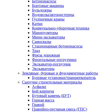
Бетононасосы
Бортовые машины
Бульдозеры
Водовозы/автоцистерны
Гусеничные краны
Катки
Коммунально-уборочная техника
Манипуляторы
Мини-экскаваторы
Самосвалы
Стационарные бетононасосы
Трал
Фреза дорожная
Фронтальные погрузчики
Экскаватор-погрузчик
Экскаваторы
Земляные, буровые и фундаментные работы
Буровые установки/траншеекопатель
Сыпучие строительные материалы
Асфальт
Бой кирпича
Бутовый камень (БУТ)
Горная масса
Гравий
Гравийно-песчаная смесь (ГПС)