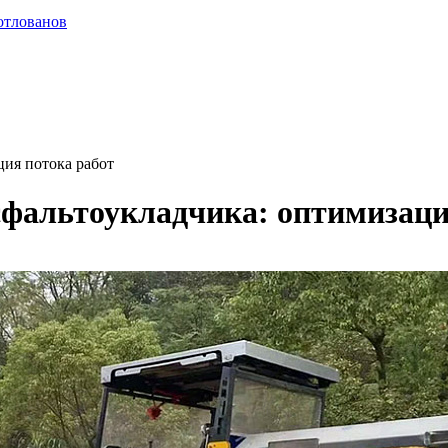
отлованов
ция потока работ
сфальтоукладчика: оптимизаци