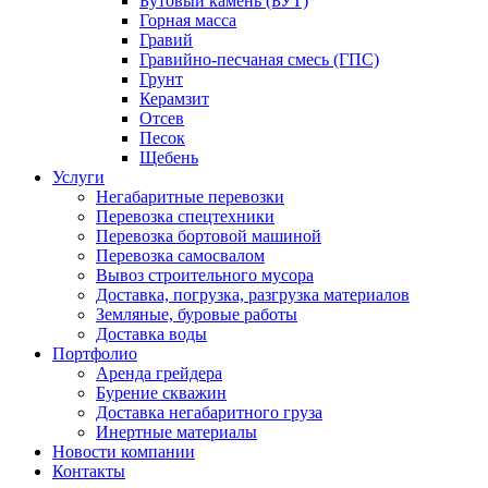
Бутовый камень (БУТ)
Горная масса
Гравий
Гравийно-песчаная смесь (ГПС)
Грунт
Керамзит
Отсев
Песок
Щебень
Услуги
Негабаритные перевозки
Перевозка спецтехники
Перевозка бортовой машиной
Перевозка самосвалом
Вывоз строительного мусора
Доставка, погрузка, разгрузка материалов
Земляные, буровые работы
Доставка воды
Портфолио
Аренда грейдера
Бурение скважин
Доставка негабаритного груза
Инертные материалы
Новости компании
Контакты