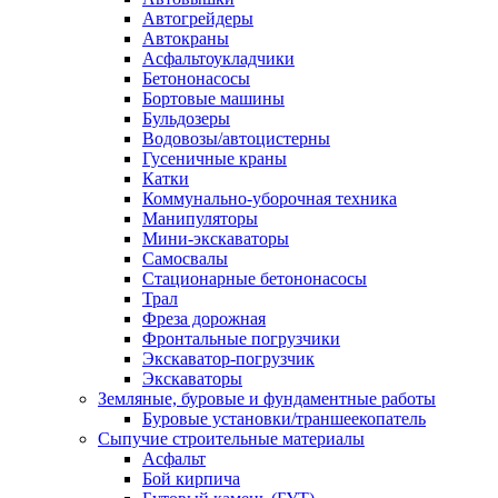
Автогрейдеры
Автокраны
Асфальтоукладчики
Бетононасосы
Бортовые машины
Бульдозеры
Водовозы/автоцистерны
Гусеничные краны
Катки
Коммунально-уборочная техника
Манипуляторы
Мини-экскаваторы
Самосвалы
Стационарные бетононасосы
Трал
Фреза дорожная
Фронтальные погрузчики
Экскаватор-погрузчик
Экскаваторы
Земляные, буровые и фундаментные работы
Буровые установки/траншеекопатель
Сыпучие строительные материалы
Асфальт
Бой кирпича