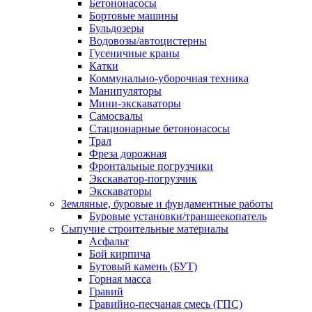
Бетононасосы
Бортовые машины
Бульдозеры
Водовозы/автоцистерны
Гусеничные краны
Катки
Коммунально-уборочная техника
Манипуляторы
Мини-экскаваторы
Самосвалы
Стационарные бетононасосы
Трал
Фреза дорожная
Фронтальные погрузчики
Экскаватор-погрузчик
Экскаваторы
Земляные, буровые и фундаментные работы
Буровые установки/траншеекопатель
Сыпучие строительные материалы
Асфальт
Бой кирпича
Бутовый камень (БУТ)
Горная масса
Гравий
Гравийно-песчаная смесь (ГПС)