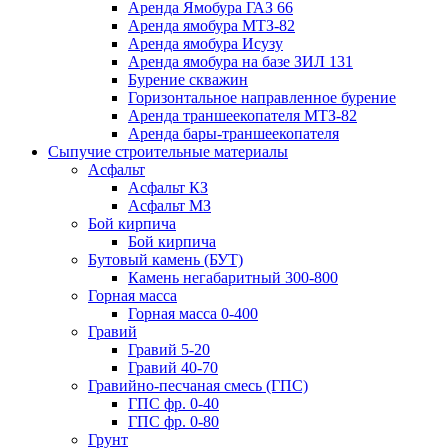
Аренда Ямобура ГАЗ 66
Аренда ямобура МТЗ-82
Аренда ямобура Исузу
Аренда ямобура на базе ЗИЛ 131
Бурение скважин
Горизонтальное направленное бурение
Аренда траншеекопателя МТЗ-82
Аренда бары-траншеекопателя
Сыпучие строительные материалы
Асфальт
Асфальт КЗ
Асфальт МЗ
Бой кирпича
Бой кирпича
Бутовый камень (БУТ)
Камень негабаритный 300-800
Горная масса
Горная масса 0-400
Гравий
Гравий 5-20
Гравий 40-70
Гравийно-песчаная смесь (ГПС)
ГПС фр. 0-40
ГПС фр. 0-80
Грунт