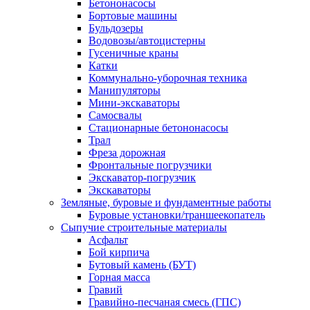
Бетононасосы
Бортовые машины
Бульдозеры
Водовозы/автоцистерны
Гусеничные краны
Катки
Коммунально-уборочная техника
Манипуляторы
Мини-экскаваторы
Самосвалы
Стационарные бетононасосы
Трал
Фреза дорожная
Фронтальные погрузчики
Экскаватор-погрузчик
Экскаваторы
Земляные, буровые и фундаментные работы
Буровые установки/траншеекопатель
Сыпучие строительные материалы
Асфальт
Бой кирпича
Бутовый камень (БУТ)
Горная масса
Гравий
Гравийно-песчаная смесь (ГПС)