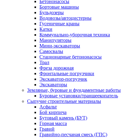
Бетононасосы
Бортовые машины
Бульдозеры
Водовозы/автоцистерны
Гусеничные краны
Катки
Коммунально-уборочная техника
Манипуляторы
Мини-экскаваторы
Самосвалы
Стационарные бетононасосы
Трал
Фреза дорожная
Фронтальные погрузчики
Экскаватор-погрузчик
Экскаваторы
Земляные, буровые и фундаментные работы
Буровые установки/траншеекопатель
Сыпучие строительные материалы
Асфальт
Бой кирпича
Бутовый камень (БУТ)
Горная масса
Гравий
Гравийно-песчаная смесь (ГПС)